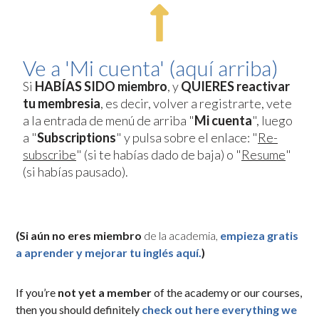
Ve a 'Mi cuenta' (aquí arriba)
Si
HABÍAS SIDO miembro
, y
QUIERES reactivar
tu membresia
, es decir, volver a registrarte, vete
a la entrada de menú de arriba "
Mi cuenta
", luego
a "
Subscriptions
" y pulsa sobre el enlace: "
Re-
subscribe
" (si te habías dado de baja) o "
Resume
"
(si habías pausado).
(Si aún no eres miembro
de la academia,
empieza gratis
a aprender y mejorar tu inglés aquí.
)
If you’re
not yet a member
of the academy or our courses,
then you should definitely
check out here everything we