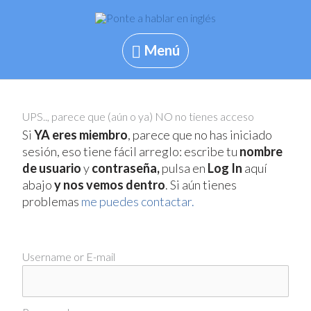
Skip
to
content
Menú
Menú
UPS.., parece que (aún o ya) NO no tienes acceso
Si
YA eres miembro
, parece que no has iniciado
sesión, eso tiene fácil arreglo: escribe tu
nombre
de usuario
y
contraseña,
pulsa en
Log In
aquí
abajo
y nos vemos dentro
. Si aún tienes
problemas
me puedes contactar.
Username or E-mail