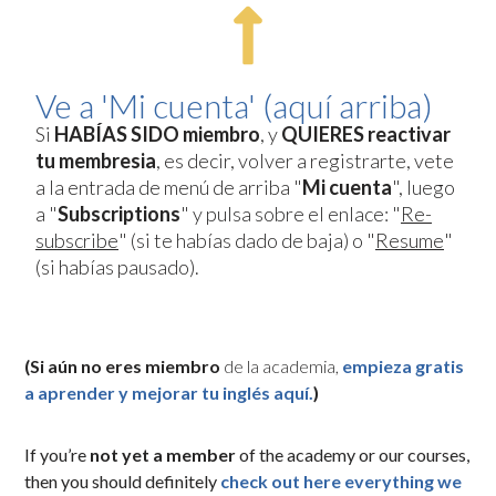
Ve a 'Mi cuenta' (aquí arriba)
Si
HABÍAS SIDO miembro
, y
QUIERES reactivar
tu membresia
, es decir, volver a registrarte, vete
a la entrada de menú de arriba "
Mi cuenta
", luego
a "
Subscriptions
" y pulsa sobre el enlace: "
Re-
subscribe
" (si te habías dado de baja) o "
Resume
"
(si habías pausado).
(Si aún no eres miembro
de la academia,
empieza gratis
a aprender y mejorar tu inglés aquí.
)
If you’re
not yet a member
of the academy or our courses,
then you should definitely
check out here everything we