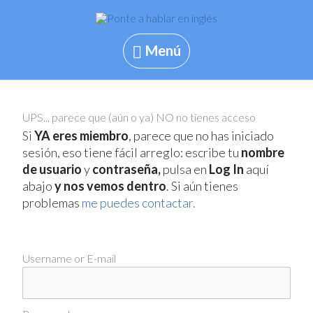
Skip
to
content
Menú
Menú
UPS.., parece que (aún o ya) NO no tienes acceso
Si
YA eres miembro
, parece que no has iniciado
sesión, eso tiene fácil arreglo: escribe tu
nombre
de usuario
y
contraseña,
pulsa en
Log In
aquí
abajo
y nos vemos dentro
. Si aún tienes
problemas
me puedes contactar.
Username or E-mail