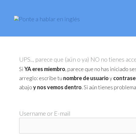
Skip
to
content
UPS.., parece que (aún o ya) NO no tienes acc
Si
YA eres miembro
, parece que no has iniciado ses
arreglo: escribe tu
nombre de usuario
y
contrase
abajo
y nos vemos dentro
. Si aún tienes problem
Username or E-mail