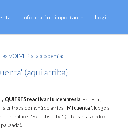
enta
Información importante
Login
res VOLVER a la academia:
uenta' (aquí arriba)
, y
QUIERES reactivar tu membresia
, es decir,
a la entrada de menú de arriba "
Mi cuenta
", luego a
bre el enlace: "
Re-subscribe
" (si te habías dado de
s pausado).