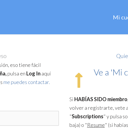
Mi cu
eso
Quie
ión, eso tiene fácil
Ve a 'Mi c
ña,
pulsa en
Log In
aquí
as
me puedes contactar.
Si
HABÍAS SIDO miembro
volver a registrarte, vete 
"
Subscriptions
" y pulsa so
baja) o "
Resume
" (si había