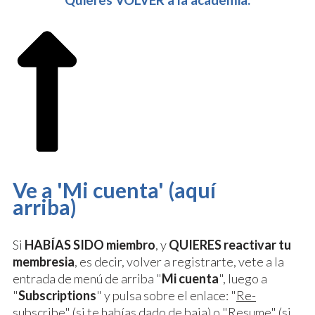
Quieres VOLVER a la academia:
Ve a 'Mi cuenta' (aquí
arriba)
Si
HABÍAS SIDO miembro
, y
QUIERES reactivar tu
membresia
, es decir, volver a registrarte, vete a la
entrada de menú de arriba "
Mi cuenta
", luego a
"
Subscriptions
" y pulsa sobre el enlace: "
Re-
subscribe
" (si te habías dado de baja) o "
Resume
" (si