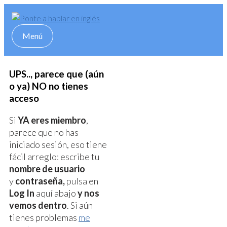
Skip
to
content
Menú
Menú
UPS.., parece que (aún
o ya) NO no tienes
acceso
Si
YA eres miembro
,
parece que no has
iniciado sesión, eso tiene
fácil arreglo: escribe tu
nombre de usuario
y
contraseña,
pulsa en
Log In
aquí abajo
y nos
vemos dentro
. Si aún
tienes problemas
me