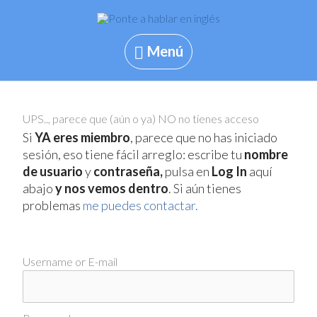
Skip
to
content
Menú
Menú
UPS.., parece que (aún o ya) NO no tienes acceso
Si
YA eres miembro
, parece que no has iniciado
sesión, eso tiene fácil arreglo: escribe tu
nombre
de usuario
y
contraseña,
pulsa en
Log In
aquí
abajo
y nos vemos dentro
. Si aún tienes
problemas
me puedes contactar.
Username or E-mail