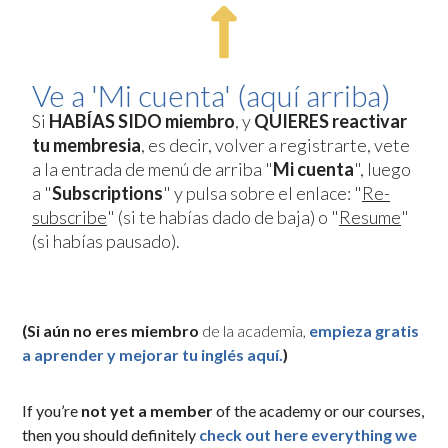
Ve a 'Mi cuenta' (aquí arriba)
Si
HABÍAS SIDO miembro
, y
QUIERES reactivar
tu membresia
, es decir, volver a registrarte, vete
a la entrada de menú de arriba "
Mi cuenta
", luego
a "
Subscriptions
" y pulsa sobre el enlace: "
Re-
subscribe
" (si te habías dado de baja) o "
Resume
"
(si habías pausado).
(Si aún no eres miembro
de la academia,
empieza gratis
a aprender y mejorar tu inglés aquí.
)
If you’re
not yet a member
of the academy or our courses,
then you should definitely
check out here everything we