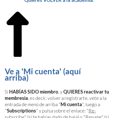
Quieres VOLVER a la academia:
Ve a 'Mi cuenta' (aquí
arriba)
Si
HABÍAS SIDO miembro
, y
QUIERES reactivar tu
membresia
, es decir, volver a registrarte, vete a la
entrada de menú de arriba "
Mi cuenta
", luego a
"
Subscriptions
" y pulsa sobre el enlace: "
Re-
subscribe
" (si te habías dado de baja) o "
Resume
" (si