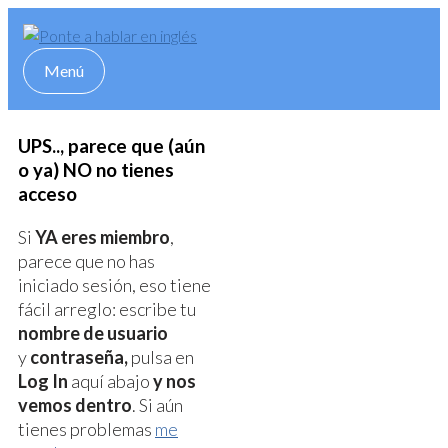
Skip
to
content
Menú
Menú
UPS.., parece que (aún
o ya) NO no tienes
acceso
Si
YA eres miembro
,
parece que no has
iniciado sesión, eso tiene
fácil arreglo: escribe tu
nombre de usuario
y
contraseña,
pulsa en
Log In
aquí abajo
y nos
vemos dentro
. Si aún
tienes problemas
me