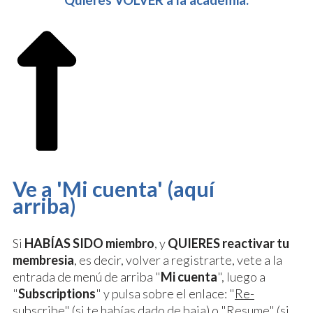
Quieres VOLVER a la academia:
Ve a 'Mi cuenta' (aquí
arriba)
Si
HABÍAS SIDO miembro
, y
QUIERES reactivar tu
membresia
, es decir, volver a registrarte, vete a la
entrada de menú de arriba "
Mi cuenta
", luego a
"
Subscriptions
" y pulsa sobre el enlace: "
Re-
subscribe
" (si te habías dado de baja) o "
Resume
" (si