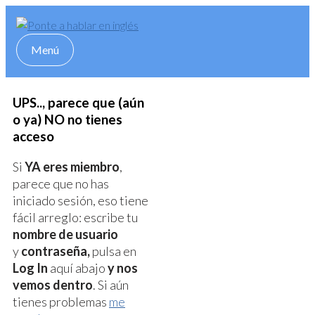
Skip
to
content
Menú
Menú
UPS.., parece que (aún
o ya) NO no tienes
acceso
Si
YA eres miembro
,
parece que no has
iniciado sesión, eso tiene
fácil arreglo: escribe tu
nombre de usuario
y
contraseña,
pulsa en
Log In
aquí abajo
y nos
vemos dentro
. Si aún
tienes problemas
me