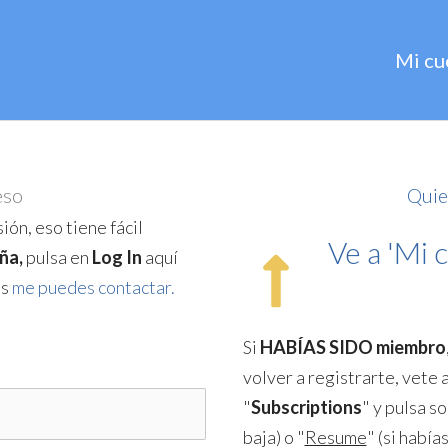
Mi cu
eso
Quie
ión, eso tiene fácil
Ve a 'Mi c
ña,
pulsa en
Log In
aquí
as
me puedes contactar.
Si
HABÍAS SIDO miembro
volver a registrarte, vete 
"
Subscriptions
" y pulsa so
baja) o "
Resume
" (si había