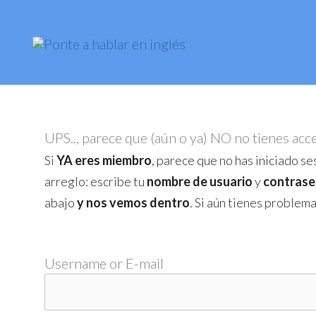
Skip
to
content
UPS.., parece que (aún o ya) NO no tienes acc
Si
YA eres miembro
, parece que no has iniciado ses
arreglo: escribe tu
nombre de usuario
y
contrase
abajo
y nos vemos dentro
. Si aún tienes problem
Username or E-mail