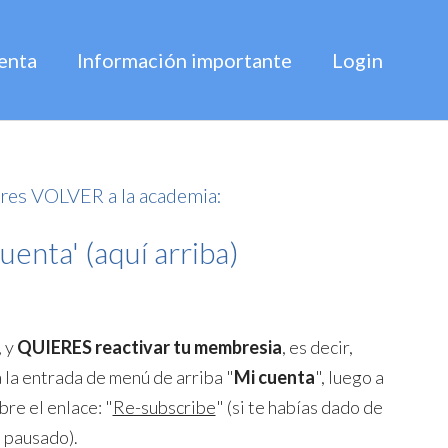
enta
Información importante
Login
res VOLVER a la academia:
uenta' (aquí arriba)
, y
QUIERES reactivar tu membresia
, es decir,
a la entrada de menú de arriba "
Mi cuenta
", luego a
bre el enlace: "
Re-subscribe
" (si te habías dado de
s pausado).