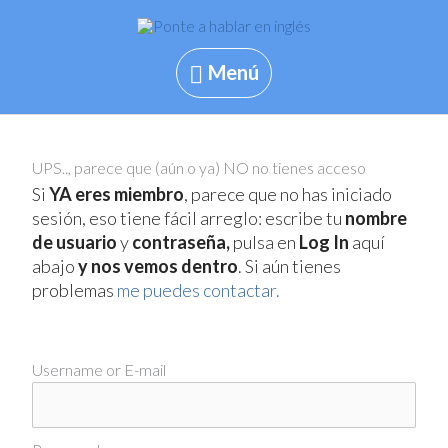
Skip
to
content
Menú
Menú
UPS.., parece que (aún o ya) NO no tienes acceso
Si
YA eres miembro
, parece que no has iniciado
sesión, eso tiene fácil arreglo: escribe tu
nombre
de usuario
y
contraseña,
pulsa en
Log In
aquí
abajo
y nos vemos dentro
. Si aún tienes
problemas
me puedes contactar.
Username or E-mail