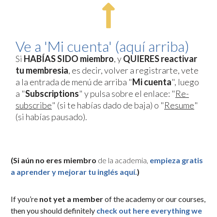
Ve a 'Mi cuenta' (aquí arriba)
Si
HABÍAS SIDO miembro
, y
QUIERES reactivar
tu membresia
, es decir, volver a registrarte, vete
a la entrada de menú de arriba "
Mi cuenta
", luego
a "
Subscriptions
" y pulsa sobre el enlace: "
Re-
subscribe
" (si te habías dado de baja) o "
Resume
"
(si habías pausado).
(Si aún no eres miembro
de la academia,
empieza gratis
a aprender y mejorar tu inglés aquí.
)
If you’re
not yet a member
of the academy or our courses,
then you should definitely
check out here everything we