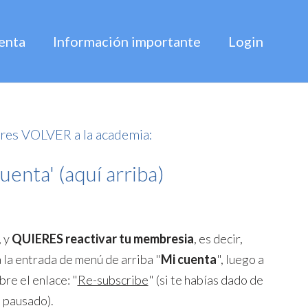
enta
Información importante
Login
res VOLVER a la academia:
uenta' (aquí arriba)
, y
QUIERES reactivar tu membresia
, es decir,
a la entrada de menú de arriba "
Mi cuenta
", luego a
bre el enlace: "
Re-subscribe
" (si te habías dado de
s pausado).