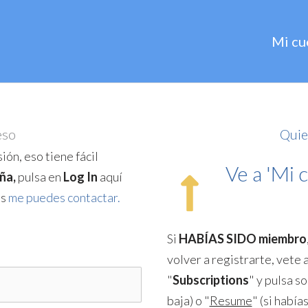
Mi cu
eso
Quie
ión, eso tiene fácil
Ve a 'Mi c
ña,
pulsa en
Log In
aquí
as
me puedes contactar.
Si
HABÍAS SIDO miembro
volver a registrarte, vete 
"
Subscriptions
" y pulsa so
baja) o "
Resume
" (si había