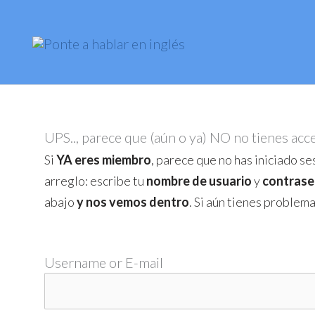
Skip
to
content
UPS.., parece que (aún o ya) NO no tienes acc
Si
YA eres miembro
, parece que no has iniciado ses
arreglo: escribe tu
nombre de usuario
y
contrase
abajo
y nos vemos dentro
. Si aún tienes problem
Username or E-mail